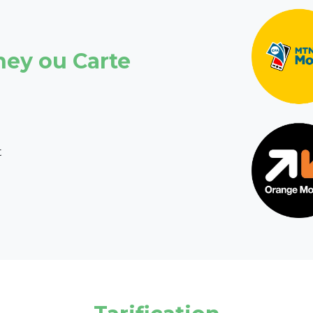
ney ou Carte
t