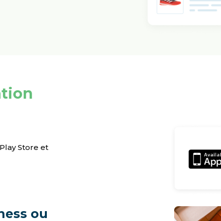
ation
lay Store et
ness ou